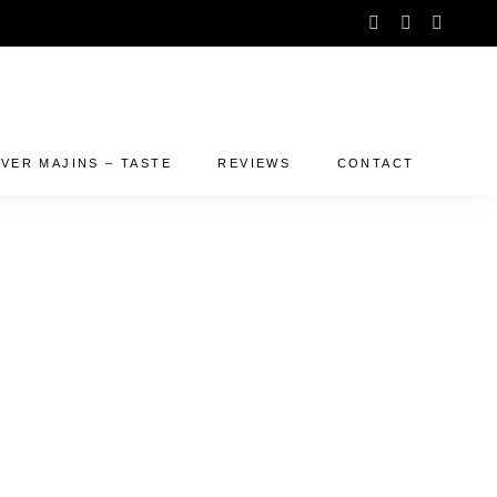
instagram
facebook-
linked
f
VER MAJINS – TASTE
REVIEWS
CONTACT