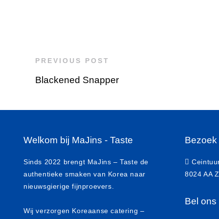
PREVIOUS POST
Blackened Snapper
Welkom bij MaJins - Taste
Bezoek
Sinds 2022 brengt MaJins – Taste de
Ceintuu
authentieke smaken van Korea naar
8024 AA Z
nieuwsgierige fijnproevers.
Bel ons
Wij verzorgen Koreaanse catering –