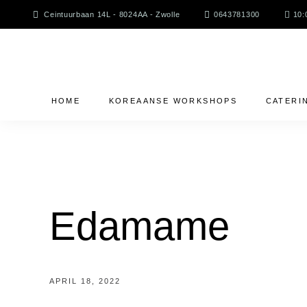
Skip
Ceintuurbaan 14L - 8024AA - Zwolle
0643781300
10:
to
content
HOME
KOREAANSE WORKSHOPS
CATERI
Edamame
APRIL 18, 2022