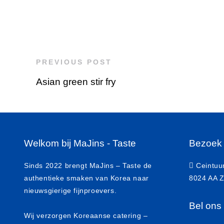
PREVIOUS POST
Asian green stir fry
Welkom bij MaJins - Taste
Bezoek
Sinds 2022 brengt MaJins – Taste de
Ceintuu
authentieke smaken van Korea naar
8024 AA Z
nieuwsgierige fijnproevers.
Bel ons
Wij verzorgen Koreaanse catering –