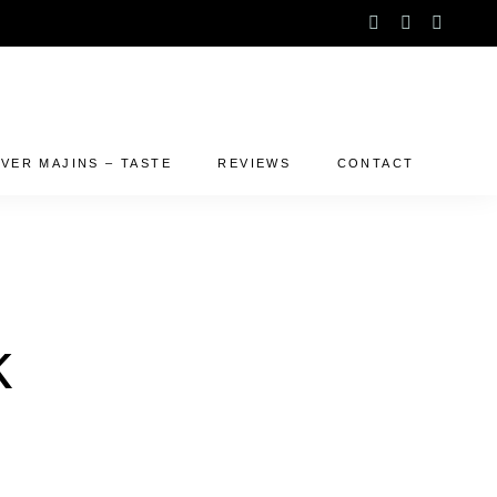
instagram
facebook-
linked
f
VER MAJINS – TASTE
REVIEWS
CONTACT
k