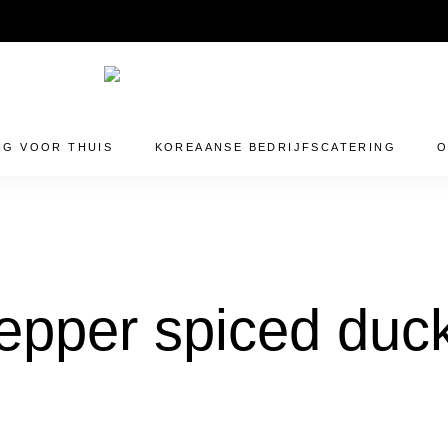
info@majins.nl
NG VOOR THUIS
KOREAANSE BEDRIJFSCATERING
O
pepper spiced duc