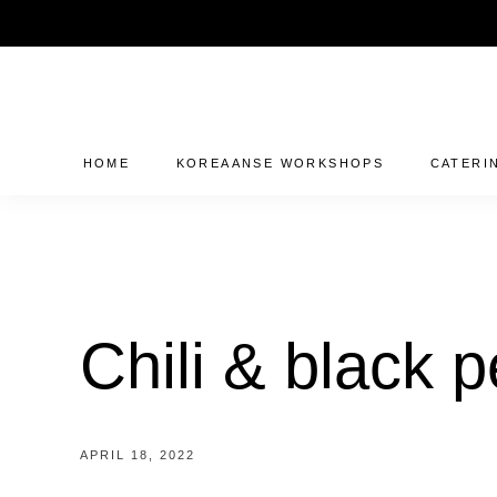
Skip
Ceintuurbaan 14L - 8024AA - Zwolle
0643781300
to
content
HOME
KOREAANSE WORKSHOPS
CATERI
Chili & black 
APRIL 18, 2022