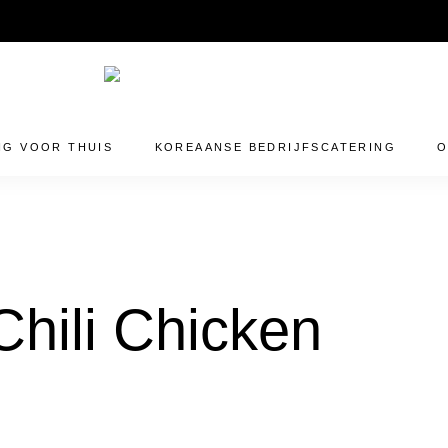
info@majins.nl
NG VOOR THUIS
KOREAANSE BEDRIJFSCATERING
O
hili Chicken