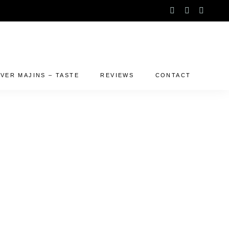
instagram
facebook-
linked
f
VER MAJINS – TASTE
REVIEWS
CONTACT