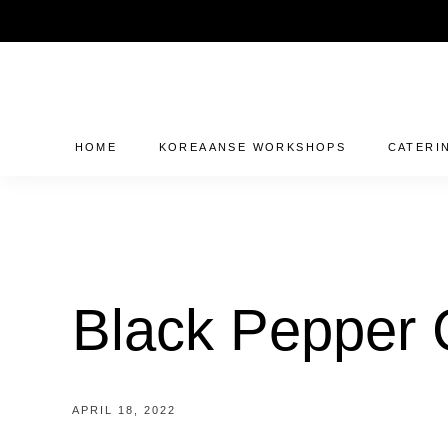
Skip
Ceintuurbaan 14L - 8024AA - Zwolle
0643781300
to
content
HOME
KOREAANSE WORKSHOPS
CATERI
Black Pepper C
APRIL 18, 2022