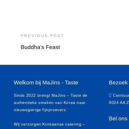
PREVIOUS POST
Buddha’s Feast
Welkom bij MaJins - Taste
Bezoek
Sinds 2022 brengt MaJins – Taste de
Ceintuu
authentieke smaken van Korea naar
8024 AA Z
nieuwsgierige fijnproevers.
Bel ons
Wij verzorgen Koreaanse catering –