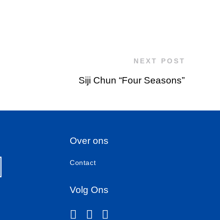
NEXT POST
Siji Chun “Four Seasons”
Over ons
Contact
Volg Ons
instagram
facebook-f
linkedin